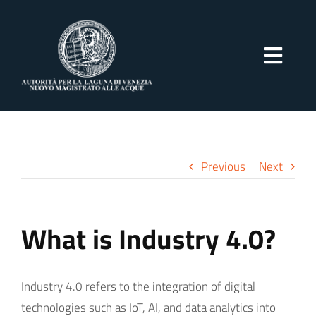
Skip
to
content
Toggl
Navig
Home
Previous
Next
Struttura
Attività
What is Industry 4.0?
Normativa
Industry 4.0 refers to the integration of digital
technologies such as IoT, AI, and data analytics into
M.O.S.E.