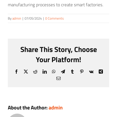
manufacturing processes to create smart factories.
Comunicazione
By
admin
|
07/05/2024
|
0 Comments
Amministrazione Trasparente
Share This Story, Choose
Your Platform!
Facebook
X
Reddit
LinkedIn
WhatsApp
Telegram
Tumblr
Pinterest
Vk
Xing
Email
About the Author:
admin