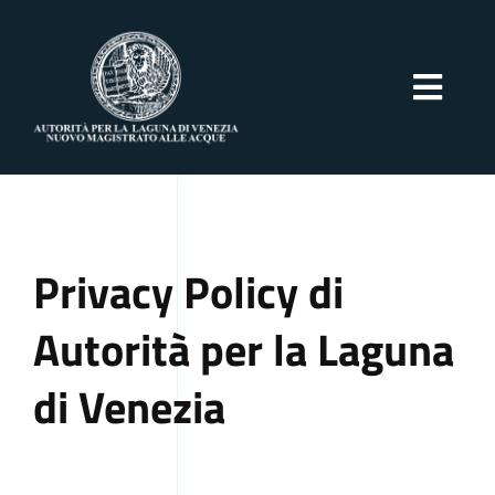
Skip
to
content
Toggl
Navig
Home
Struttura
Privacy Policy di
Autorità per la Laguna
Attività
di Venezia
Normativa
M.O.S.E.