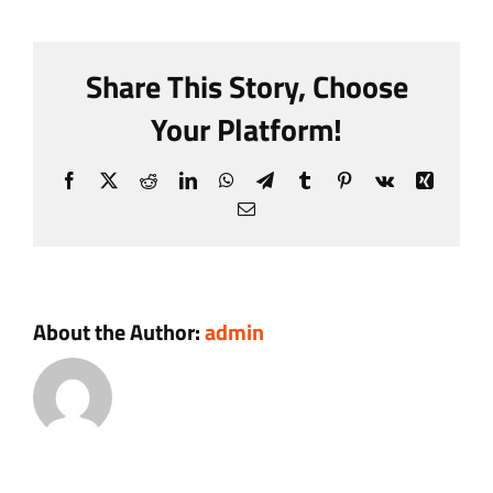
Thomson
Comunicazione
Share This Story, Choose
Your Platform!
Amministrazione Trasparente
Facebook
X
Reddit
LinkedIn
WhatsApp
Telegram
Tumblr
Pinterest
Vk
Xing
Email
About the Author:
admin